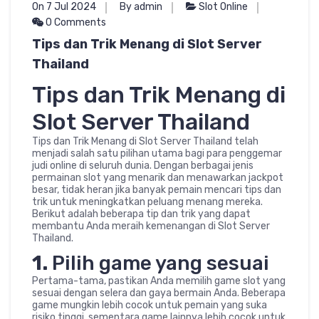
On 7 Jul 2024
By admin
Slot Online
0 Comments
Tips dan Trik Menang di Slot Server
Thailand
Tips dan Trik Menang di
Slot Server Thailand
Tips dan Trik Menang di Slot Server Thailand telah
menjadi salah satu pilihan utama bagi para penggemar
judi online di seluruh dunia. Dengan berbagai jenis
permainan slot yang menarik dan menawarkan jackpot
besar, tidak heran jika banyak pemain mencari tips dan
trik untuk meningkatkan peluang menang mereka.
Berikut adalah beberapa tip dan trik yang dapat
membantu Anda meraih kemenangan di Slot Server
Thailand.
1.
Pilih game yang sesuai
Pertama-tama, pastikan Anda memilih game slot yang
sesuai dengan selera dan gaya bermain Anda. Beberapa
game mungkin lebih cocok untuk pemain yang suka
risiko tinggi, sementara game lainnya lebih cocok untuk