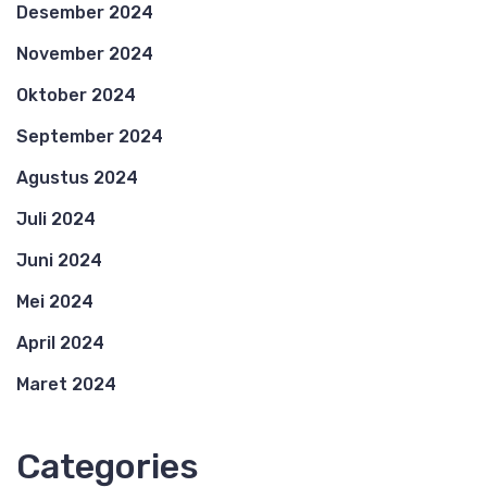
Desember 2024
November 2024
Oktober 2024
September 2024
Agustus 2024
Juli 2024
Juni 2024
Mei 2024
April 2024
Maret 2024
Categories