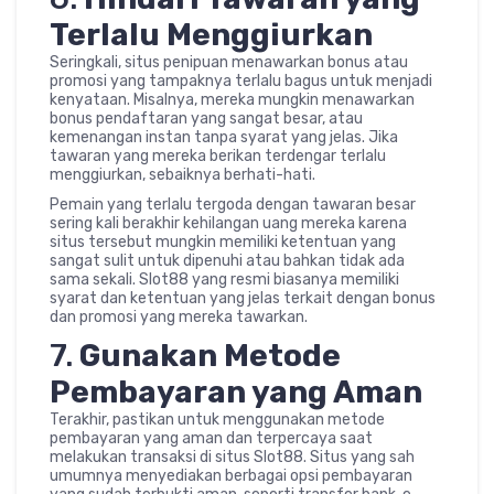
Terlalu Menggiurkan
Seringkali, situs penipuan menawarkan bonus atau
promosi yang tampaknya terlalu bagus untuk menjadi
kenyataan. Misalnya, mereka mungkin menawarkan
bonus pendaftaran yang sangat besar, atau
kemenangan instan tanpa syarat yang jelas. Jika
tawaran yang mereka berikan terdengar terlalu
menggiurkan, sebaiknya berhati-hati.
Pemain yang terlalu tergoda dengan tawaran besar
sering kali berakhir kehilangan uang mereka karena
situs tersebut mungkin memiliki ketentuan yang
sangat sulit untuk dipenuhi atau bahkan tidak ada
sama sekali. Slot88 yang resmi biasanya memiliki
syarat dan ketentuan yang jelas terkait dengan bonus
dan promosi yang mereka tawarkan.
7.
Gunakan Metode
Pembayaran yang Aman
Terakhir, pastikan untuk menggunakan metode
pembayaran yang aman dan terpercaya saat
melakukan transaksi di situs Slot88. Situs yang sah
umumnya menyediakan berbagai opsi pembayaran