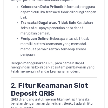
Kebocoran Data Pribadi:
Informasi pengguna
dapat dicuri jika transaksi tidak dilindungi dengan
baik.
Transaksi Gagal atau Tidak Sah:
Kesalahan
teknis atau upaya pencurian data dapat
merugikan pemain.
Penipuan Online:
Beberapa situs slot tidak
memiliki sistem keamanan yang memadai,
membuat pemain rentan terhadap skema
penipuan.
Dengan menggunakan QRIS, para pemain dapat
menghindari risiko ini berkat sistem pembayaran yang
telah memenuhi standar keamanan modern.
2.
Fitur Keamanan Slot
Deposit QRIS
QRIS dirancang untuk memastikan setiap transaksi
berjalan dengan aman dan efisien. Berikut adalah fitur
keamanannya: