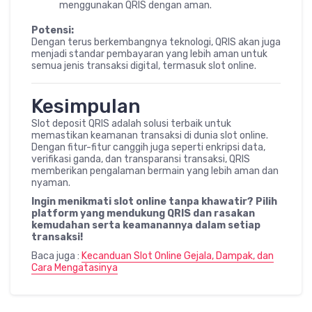
menggunakan QRIS dengan aman.
Potensi:
Dengan terus berkembangnya teknologi, QRIS akan juga
menjadi standar pembayaran yang lebih aman untuk
semua jenis transaksi digital, termasuk slot online.
Kesimpulan
Slot deposit QRIS adalah solusi terbaik untuk
memastikan keamanan transaksi di dunia slot online.
Dengan fitur-fitur canggih juga seperti enkripsi data,
verifikasi ganda, dan transparansi transaksi, QRIS
memberikan pengalaman bermain yang lebih aman dan
nyaman.
Ingin menikmati slot online tanpa khawatir? Pilih
platform yang mendukung QRIS dan rasakan
kemudahan serta keamanannya dalam setiap
transaksi!
Baca juga :
Kecanduan Slot Online Gejala, Dampak, dan
Cara Mengatasinya