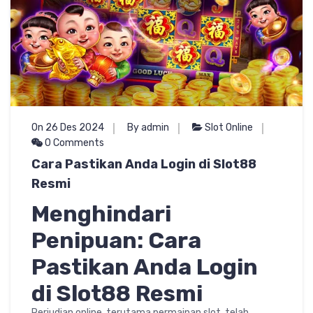
On 26 Des 2024
By admin
Slot Online
0 Comments
Cara Pastikan Anda Login di Slot88
Resmi
Menghindari
Penipuan: Cara
Pastikan Anda Login
di Slot88 Resmi
Perjudian online, terutama permainan slot, telah