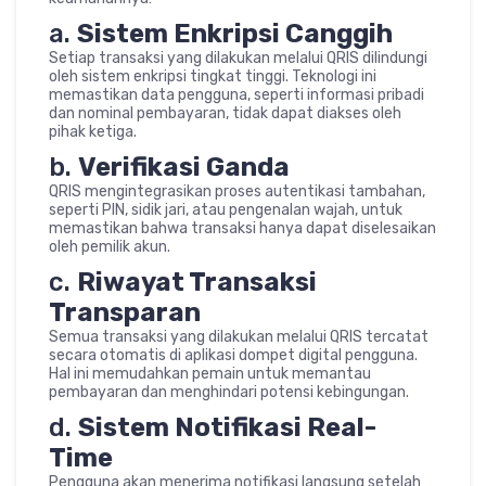
a.
Sistem Enkripsi Canggih
Setiap transaksi yang dilakukan melalui QRIS dilindungi
oleh sistem enkripsi tingkat tinggi. Teknologi ini
memastikan data pengguna, seperti informasi pribadi
dan nominal pembayaran, tidak dapat diakses oleh
pihak ketiga.
b.
Verifikasi Ganda
QRIS mengintegrasikan proses autentikasi tambahan,
seperti PIN, sidik jari, atau pengenalan wajah, untuk
memastikan bahwa transaksi hanya dapat diselesaikan
oleh pemilik akun.
c.
Riwayat Transaksi
Transparan
Semua transaksi yang dilakukan melalui QRIS tercatat
secara otomatis di aplikasi dompet digital pengguna.
Hal ini memudahkan pemain untuk memantau
pembayaran dan menghindari potensi kebingungan.
d.
Sistem Notifikasi Real-
Time
Pengguna akan menerima notifikasi langsung setelah