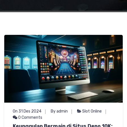
On 31 Des 2024
By admin
Slot Online
0 Comments
Keunggulan Bermain di Situs Depo 10K: