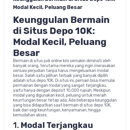
Modal Kecil, Peluang Besar
Keunggulan Bermain
di Situs Depo 10K:
Modal Kecil, Peluang
Besar
Bermain di situs judi online kini semakin diminati oleh
banyak orang, terutama mereka yang ingin merasakan
sensasi perjudian tanpa harus mengeluarkan modal
besar. Salah satu pilihan terbaik yang banyak dipilih
adalah situs depo 10K. Di situs ini, pemain bisa memulai
permainan dengan modal yang sangat terjangkau,
yaitu hanya dengan deposit 10.000 rupiah. Meskipun
modal yang digunakan kecil, peluang untuk meraih
keuntungan besar tetap ada. Ada beberapa keunggulan
yang bisa didapatkan saat bermain di situs depo 10K,
baik dari segi keuntungan, kenyamanan, hingga
kemudahan akses.
1.
Modal Terjangkau