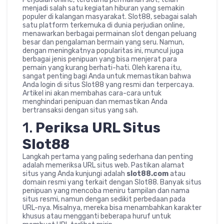
menjadi salah satu kegiatan hiburan yang semakin
populer di kalangan masyarakat. Slot88, sebagai salah
satu platform terkemuka di dunia perjudian online,
menawarkan berbagai permainan slot dengan peluang
besar dan pengalaman bermain yang seru. Namun,
dengan meningkatnya popularitas ini, muncul juga
berbagai jenis penipuan yang bisa menjerat para
pemain yang kurang berhati-hati. Oleh karena itu,
sangat penting bagi Anda untuk memastikan bahwa
Anda login di situs Slot88 yang resmi dan terpercaya.
Artikel ini akan membahas cara-cara untuk
menghindari penipuan dan memastikan Anda
bertransaksi dengan situs yang sah.
1.
Periksa URL Situs
Slot88
Langkah pertama yang paling sederhana dan penting
adalah memeriksa URL situs web. Pastikan alamat
situs yang Anda kunjungi adalah
slot88.com
atau
domain resmi yang terkait dengan Slot88. Banyak situs
penipuan yang mencoba meniru tampilan dan nama
situs resmi, namun dengan sedikit perbedaan pada
URL-nya. Misalnya, mereka bisa menambahkan karakter
khusus atau mengganti beberapa huruf untuk