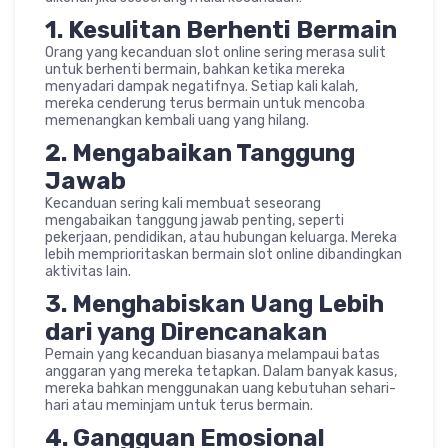
1. Kesulitan Berhenti Bermain
Orang yang kecanduan slot online sering merasa sulit
untuk berhenti bermain, bahkan ketika mereka
menyadari dampak negatifnya. Setiap kali kalah,
mereka cenderung terus bermain untuk mencoba
memenangkan kembali uang yang hilang.
2. Mengabaikan Tanggung
Jawab
Kecanduan sering kali membuat seseorang
mengabaikan tanggung jawab penting, seperti
pekerjaan, pendidikan, atau hubungan keluarga. Mereka
lebih memprioritaskan bermain slot online dibandingkan
aktivitas lain.
3. Menghabiskan Uang Lebih
dari yang Direncanakan
Pemain yang kecanduan biasanya melampaui batas
anggaran yang mereka tetapkan. Dalam banyak kasus,
mereka bahkan menggunakan uang kebutuhan sehari-
hari atau meminjam untuk terus bermain.
4. Gangguan Emosional