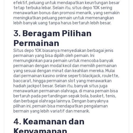
efektif, peluang untuk mendapatkan keuntungan besar
tetap terbuka lebar. Selain itu, situs depo 10K sering
menawarkan bonus dan promosi menarik, yang semakin
meningkatkan peluang pemain untuk memenangkan
lebih banyak uang tanpa harus bertaruh lebih besar.
3.
Beragam Pilihan
Permainan
Situs depo 10K biasanya menyediakan berbagai jenis
permainan yang bisa dipilih oleh pemain. Ini
memungkinkan para pemain untuk mencoba banyak
permainan dengan modal kecil dan memilih permainan
yang sesuai dengan minat dan keahlian mereka. Mulai
dari permainan kasino online seperti blackjack, roulette,
baccarat, hingga permainan slot yang menawarkan
hadiah jackpot besar. Selain itu, banyak situs juga
menawarkan permainan olahraga, di mana pemain bisa
bertaruh pada pertandingan sepak bola, basket, tenis,
dan berbagai olahraga lainnya. Dengan banyaknya
pilihan ini, pemain bisa mendapatkan pengalaman
bermain yang lebih variatif dan menarik.
4.
Keamanan dan
Kenyamanan