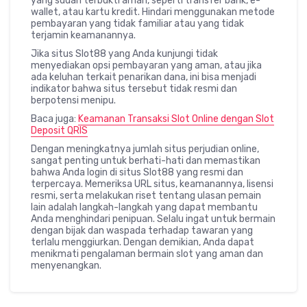
yang sudah terbukti aman, seperti transfer bank, e-
wallet, atau kartu kredit. Hindari menggunakan metode
pembayaran yang tidak familiar atau yang tidak
terjamin keamanannya.
Jika situs Slot88 yang Anda kunjungi tidak
menyediakan opsi pembayaran yang aman, atau jika
ada keluhan terkait penarikan dana, ini bisa menjadi
indikator bahwa situs tersebut tidak resmi dan
berpotensi menipu.
Baca juga:
Keamanan Transaksi Slot Online dengan Slot
Deposit QRIS
Dengan meningkatnya jumlah situs perjudian online,
sangat penting untuk berhati-hati dan memastikan
bahwa Anda login di situs Slot88 yang resmi dan
terpercaya. Memeriksa URL situs, keamanannya, lisensi
resmi, serta melakukan riset tentang ulasan pemain
lain adalah langkah-langkah yang dapat membantu
Anda menghindari penipuan. Selalu ingat untuk bermain
dengan bijak dan waspada terhadap tawaran yang
terlalu menggiurkan. Dengan demikian, Anda dapat
menikmati pengalaman bermain slot yang aman dan
menyenangkan.