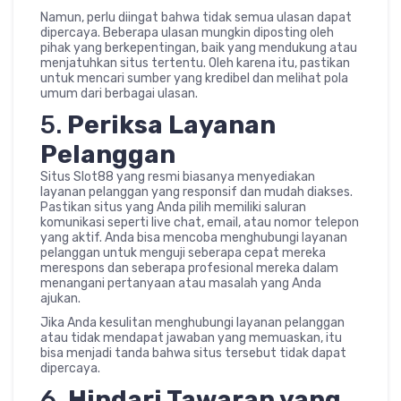
Namun, perlu diingat bahwa tidak semua ulasan dapat
dipercaya. Beberapa ulasan mungkin diposting oleh
pihak yang berkepentingan, baik yang mendukung atau
menjatuhkan situs tertentu. Oleh karena itu, pastikan
untuk mencari sumber yang kredibel dan melihat pola
umum dari berbagai ulasan.
5.
Periksa Layanan
Pelanggan
Situs Slot88 yang resmi biasanya menyediakan
layanan pelanggan yang responsif dan mudah diakses.
Pastikan situs yang Anda pilih memiliki saluran
komunikasi seperti live chat, email, atau nomor telepon
yang aktif. Anda bisa mencoba menghubungi layanan
pelanggan untuk menguji seberapa cepat mereka
merespons dan seberapa profesional mereka dalam
menangani pertanyaan atau masalah yang Anda
ajukan.
Jika Anda kesulitan menghubungi layanan pelanggan
atau tidak mendapat jawaban yang memuaskan, itu
bisa menjadi tanda bahwa situs tersebut tidak dapat
dipercaya.
6.
Hindari Tawaran yang